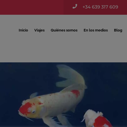

+34 639 317 609
Inicio
Viajes
Quiénes somos
En los medios
Blog