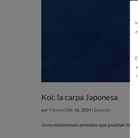
N
e
E
e
n
Koi: la carpa Japonesa
por
Paloma
|
Dic 16, 2024
|
Especies
Unos misteriosos animales que pueblan los rio