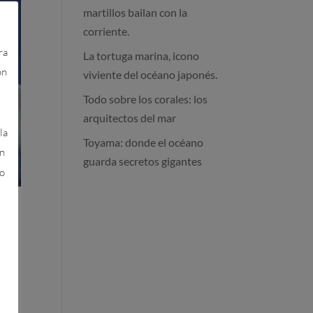
martillos bailan con la
corriente.
ra
La tortuga marina, icono
on
viviente del océano japonés.
Todo sobre los corales: los
arquitectos del mar
la
Toyama: donde el océano
en
guarda secretos gigantes
 o