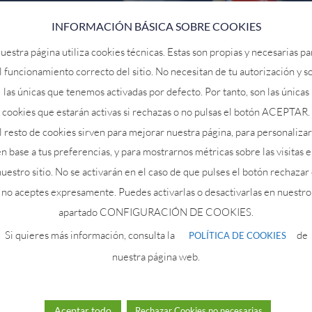
INFORMACIÓN BÁSICA SOBRE COOKIES
uestra página utiliza cookies técnicas. Estas son propias y necesarias pa
l funcionamiento correcto del sitio. No necesitan de tu autorización y s
las únicas que tenemos activadas por defecto. Por tanto, son las únicas
cookies que estarán activas si rechazas o no pulsas el botón ACEPTAR.
l resto de cookies sirven para mejorar nuestra página, para personalizar
n base a tus preferencias, y para mostrarnos métricas sobre las visitas 
uestro sitio. No se activarán en el caso de que pulses el botón rechazar
no aceptes expresamente. Puedes activarlas o desactivarlas en nuestro
apartado CONFIGURACIÓN DE COOKIES.
Si quieres más información, consulta la
de
POLÍTICA DE COOKIES
nuestra página web.
s y estanques en Japón. Símbolo de coraje y perseverancia.
Aceptar todo
Rechazar Cookies no necesarias