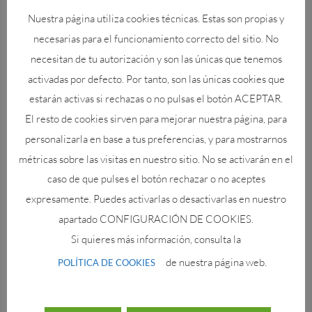
Nuestra página utiliza cookies técnicas. Estas son propias y
necesarias para el funcionamiento correcto del sitio. No
necesitan de tu autorización y son las únicas que tenemos
Hateruma: Una isla que da nombre a un color
activadas por defecto. Por tanto, son las únicas cookies que
por
Paloma
|
Abr 28, 2024
|
naturaleza
estarán activas si rechazas o no pulsas el botón ACEPTAR.
El resto de cookies sirven para mejorar nuestra página, para
Descubre una isla con unas aguas de un color tan
personalizarla en base a tus preferencias, y para mostrarnos
increíble que da nombre a un tono de azul.
métricas sobre las visitas en nuestro sitio. No se activarán en el
caso de que pulses el botón rechazar o no aceptes
Entradas siguientes »
expresamente. Puedes activarlas o desactivarlas en nuestro
apartado CONFIGURACIÓN DE COOKIES.
Si quieres más información, consulta la
Últimas Noticias
de nuestra página web.
POLÍTICA DE COOKIES
El tiburón ballena y dónde verlo en Japón: datos
sorprendentes