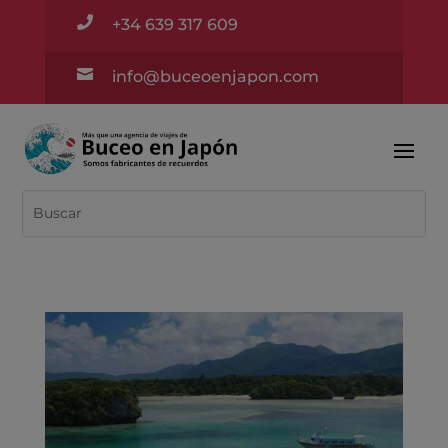

+34 639 317 609

info@buceoenjapon.com