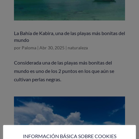
La Bahía de Kabira, una de las playas más bonitas del
mundo
por
Paloma
|
Abr 30, 2025
|
naturaleza
Considerada una de las playas más bonitas del
mundo es uno de los 2 puntos en los que aún se
cultivan perlas negras.
INFORMACIÓN BÁSICA SOBRE COOKIES