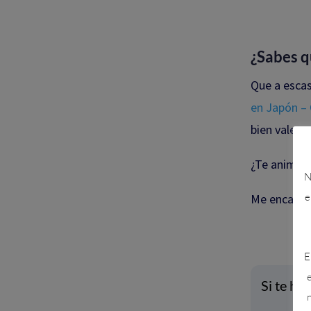
¿Sabes q
Que a esca
en Japón –
bien vale u
¿Te animas
N
e
Me encanta
E
e
Si te ha
n