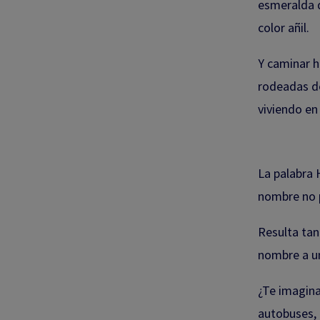
esmeralda q
color añil.
Y caminar h
rodeadas d
viviendo en
La palabra 
nombre no p
Resulta tan
nombre a un
¿Te imagina
autobuses, 