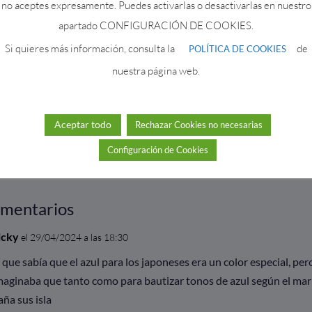
no aceptes expresamente. Puedes activarlas o desactivarlas en nuestro
apartado CONFIGURACIÓN DE COOKIES.
Si quieres más información, consulta la
de
POLÍTICA DE COOKIES
nuestra página web.
Aceptar todo
Rechazar Cookies no necesarias
Suscribirse
Configuración de Cookies
mentarios
icky
el 29/04/2024 a las 18:30
í que sabía que el azul para los japoneses era un color especial, per
maginaba que tanto como para bautizar tonos de azul según el mar
aña sus isla