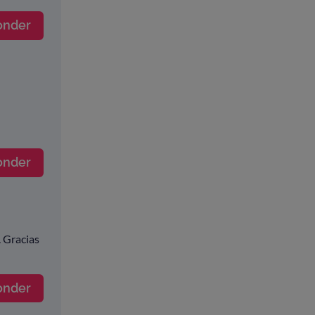
onder
onder
. Gracias
onder