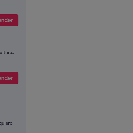
onder
ultura..
onder
 quiero