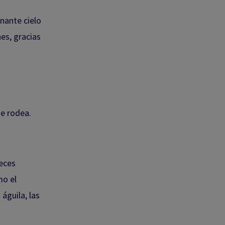
nante cielo
nes, gracias
te rodea.
peces
mo el
 águila, las