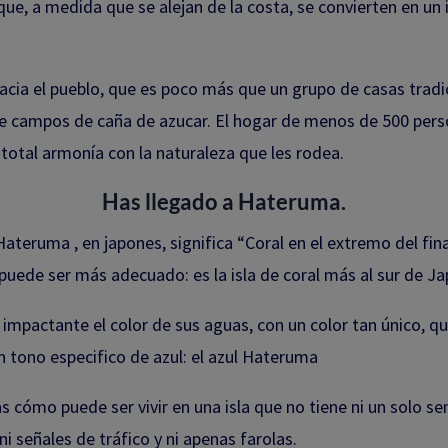
ue, a medida que se alejan de la costa, se convierten en un
acia el pueblo, que es poco más que un grupo de casas tradi
e campos de caña de azucar. El hogar de menos de 500 pers
 total armonía con la naturaleza que les rodea.
Has llegado a Hateruma.
Hateruma , en japones, significa “Coral en el extremo del fina
uede ser más adecuado: es la isla de coral más al sur de Ja
 impactante el color de sus aguas, con un color tan único, qu
 tono especifico de azul: el azul Hateruma
s cómo puede ser vivir en una isla que no tiene ni un solo s
ni señales de tráfico y ni apenas farolas.