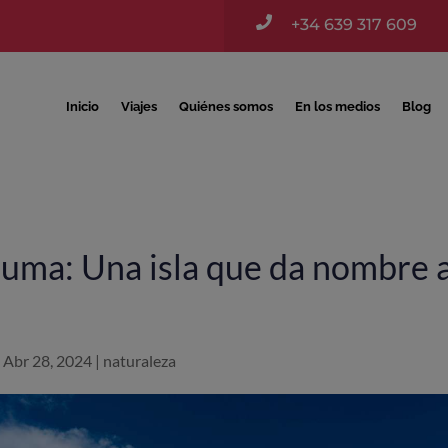

+34 639 317 609
Inicio
Viajes
Quiénes somos
En los medios
Blog
uma: Una isla que da nombre 
|
Abr 28, 2024
|
naturaleza