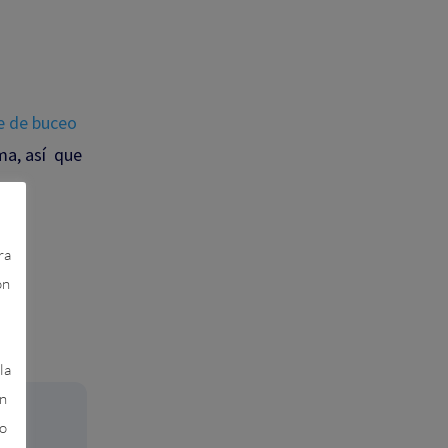
e de buceo
ma, así que
ra
on
la
en
los
 o