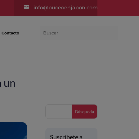

info@buceoenjapon.com
Contacto
a un
Suscríbete a