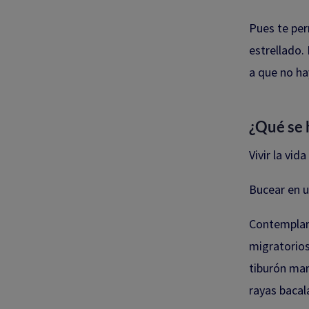
Pues te per
estrellado.
a que no ha
¿Qué se
Vivir la vid
Bucear en u
Contemplar,
migratorios
tiburón mart
rayas bacal