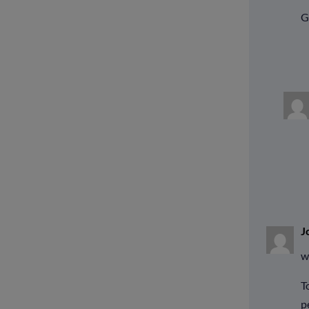
G
J
w
T
p