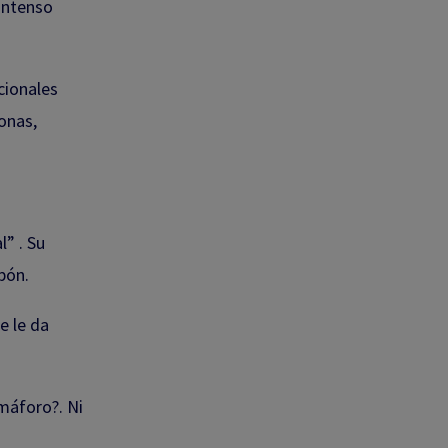
 intenso
cionales
onas,
l” . Su
pón.
e le da
emáforo?. Ni