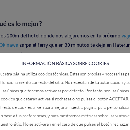
ué es lo mejor?
sos 200m del hotel donde nos alojaremos en tu próximo
viaj
 Okinawa
zarpa el ferry que en 30 minutos te deja en Hateru
na escapada.
INFORMACIÓN BÁSICA SOBRE COOKIES
?
uestra página utiliza cookies técnicas. Estas son propias y necesarias pa
l funcionamiento correcto del sitio. No necesitan de tu autorización y s
rá acompañarte en esa experiencia.
las únicas que tenemos activadas por defecto. Por tanto, son las únicas
cookies que estarán activas si rechazas o no pulsas el botón ACEPTAR.
l resto de cookies sirven para mejorar nuestra página, para personalizar
n base a tus preferencias, y para mostrarnos métricas sobre las visitas 
 gustado, suscríbete para no perderte próximos artícu
uestro sitio. No se activarán en el caso de que pulses el botón rechazar