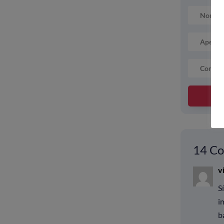
14 Co
v
S
i
b