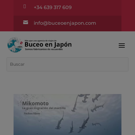

+34 639 317 609

info@buceoenjapon.com