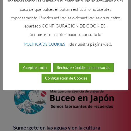
métricas sobre las visitas en nuestro sitio. No se activarán en el
Mikomoto: donde los martillos bailan con la
caso de que pulses el botón rechazar o no aceptes
corriente.
expresamente. Puedes activarlas o desactivarlas en nuestro
La tortuga marina, icono viviente del océano
apartado CONFIGURACIÓN DE COOKIES.
japonés.
Si quieres más información, consulta la
Todo sobre los corales: los arquitectos del mar
de nuestra página web.
POLÍTICA DE COOKIES
Toyama: donde el océano guarda secretos gigantes
Aceptar todo
Rechazar Cookies no necesarias
Configuración de Cookies
Sumérgete en las aguas y en la cultura