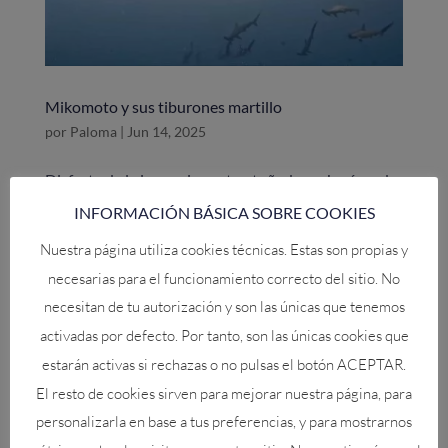
Mikomoto y sus tiburones martillo
por
Paloma
|
Jun 14, 2025
Disfruta de la impresionante otoñada en Japón y de
las cálidas aguas subtropicales de Okinawa.
INFORMACIÓN BÁSICA SOBRE COOKIES
Nuestra página utiliza cookies técnicas. Estas son propias y
necesarias para el funcionamiento correcto del sitio. No
necesitan de tu autorización y son las únicas que tenemos
activadas por defecto. Por tanto, son las únicas cookies que
Últimas Noticias
estarán activas si rechazas o no pulsas el botón ACEPTAR.
El tiburón ballena y dónde verlo en Japón: datos
El resto de cookies sirven para mejorar nuestra página, para
sorprendentes
personalizarla en base a tus preferencias, y para mostrarnos