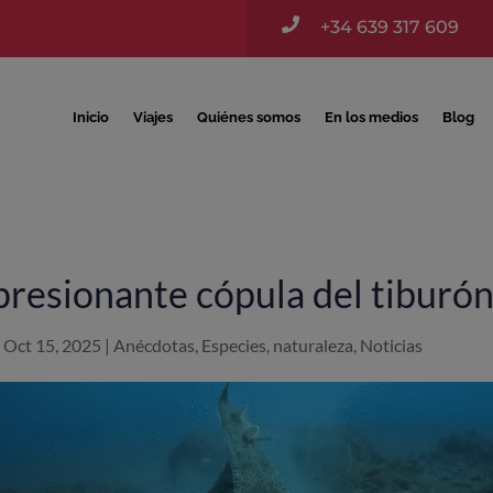

+34 639 317 609
Inicio
Viajes
Quiénes somos
En los medios
Blog
presionante cópula del tiburón
|
Oct 15, 2025
|
Anécdotas
,
Especies
,
naturaleza
,
Noticias