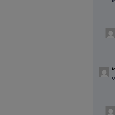
I
M
U