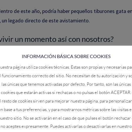
entro de este año, podría haber pequeños tiburones gata en
un legado directo de este avistamiento.
ivir un momento así con nosotros?
s viajes de buceo en Japón ponemos todos nuestros medios 
INFORMACIÓN BÁSICA SOBRE COOKIES
a, con respeto absuluto al entorno, que disfrutes de instant
uestra página utiliza cookies técnicas. Estas son propias y necesarias pa
s, como puede haber sido este.
l funcionamiento correcto del sitio. No necesitan de tu autorización y s
las únicas que tenemos activadas por defecto. Por tanto, son las únicas
estras inmersiones y fechas en
buceoenjapon.com
cookies que estarán activas si rechazas o no pulsas el botón ACEPTAR.
¿qué harías si la naturaleza te regalara un mo
l resto de cookies sirven para mejorar nuestra página, para personalizar
como este?
n base a tus preferencias, y para mostrarnos métricas sobre las visitas 
uestro sitio. No se activarán en el caso de que pulses el botón rechazar
Cuéntanoslo en comentarios
no aceptes expresamente. Puedes activarlas o desactivarlas en nuestro