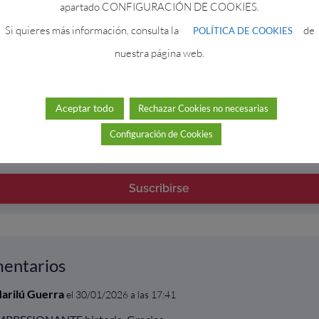
apartado CONFIGURACIÓN DE COOKIES.
 gustado, suscríbete para no perderte próximos artícu
Si quieres más información, consulta la
de
POLÍTICA DE COOKIES
nuestra página web.
Aceptar todo
Rechazar Cookies no necesarias
Configuración de Cookies
Suscribirse
entarios
arilú Guerra
el 30/01/2026 a las 17:41