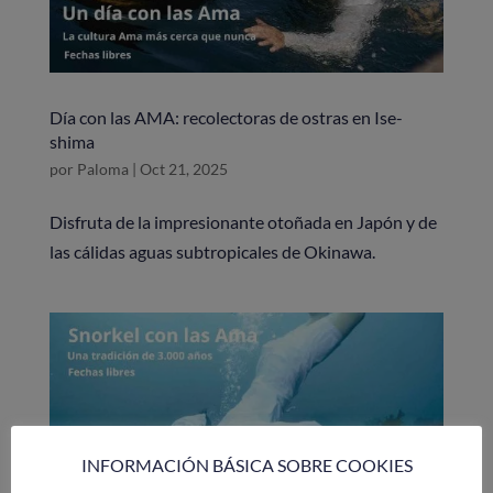
Día con las AMA: recolectoras de ostras en Ise-
shima
por
Paloma
|
Oct 21, 2025
Disfruta de la impresionante otoñada en Japón y de
las cálidas aguas subtropicales de Okinawa.
INFORMACIÓN BÁSICA SOBRE COOKIES