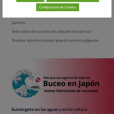
corriente.
Configuración de Cookies
La tortuga marina, icono viviente del océano
japonés.
Todo sobre los corales: los arquitectos del mar
Toyama: donde el océano guarda secretos gigantes
Sumérgete en las aguas y en la cultura