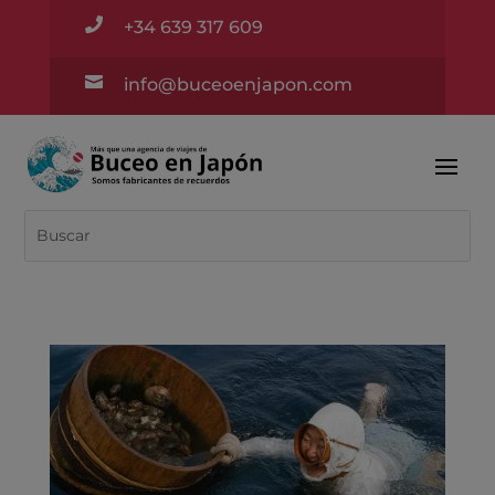

+34 639 317 609

info@buceoenjapon.com