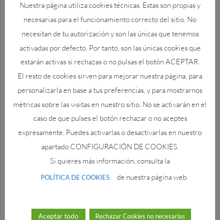
Nuestra página utiliza cookies técnicas. Estas son propias y
necesarias para el funcionamiento correcto del sitio. No
necesitan de tu autorización y son las únicas que tenemos
Snorkel con las AMA: recolectoras de ostras en Ise-
activadas por defecto. Por tanto, son las únicas cookies que
shima
por
Paloma
|
Oct 20, 2025
estarán activas si rechazas o no pulsas el botón ACEPTAR.
El resto de cookies sirven para mejorar nuestra página, para
Disfruta de la impresionante otoñada en Japón y de
personalizarla en base a tus preferencias, y para mostrarnos
las cálidas aguas subtropicales de Okinawa.
métricas sobre las visitas en nuestro sitio. No se activarán en el
caso de que pulses el botón rechazar o no aceptes
expresamente. Puedes activarlas o desactivarlas en nuestro
apartado CONFIGURACIÓN DE COOKIES.
Si quieres más información, consulta la
Últimas Noticias
de nuestra página web.
POLÍTICA DE COOKIES
El tiburón ballena y dónde verlo en Japón: datos
sorprendentes
Aceptar todo
Rechazar Cookies no necesarias
Mikomoto: donde los martillos bailan con la