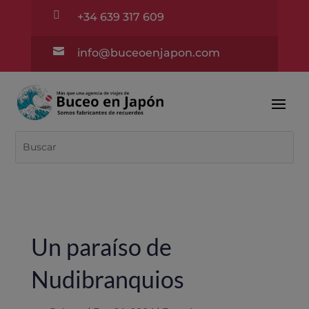

+34 639 317 609

info@buceoenjapon.com
Un paraíso de
Nudibranquios