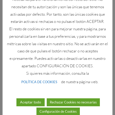
necesitan de tu autorización y son las únicas que tenemos
una enciclopedia completa…
activadas por defecto. Por tanto, son las únicas cookies que
Responder
estarán activas si rechazas o no pulsas el botón ACEPTAR.
El resto de cookies sirven para mejorar nuestra página, para
personalizarla en base a tus preferencias, y para mostrarnos
Paloma
el 29/05/2024 a las 12:26
métricas sobre las visitas en nuestro sitio. No se activarán en el
Es que hay tal variedad…
caso de que pulses el botón rechazar o no aceptes
Responder
expresamente. Puedes activarlas o desactivarlas en nuestro
apartado CONFIGURACIÓN DE COOKIES.
Si quieres más información, consulta la
Sebastián López
el 29/05/2024 a las
de nuestra página web.
POLÍTICA DE COOKIES
12:22
Cómo me gusta tu contenido.
Aceptar todo
Rechazar Cookies no necesarias
Felicidades por un blog tan
interesante
Configuración de Cookies