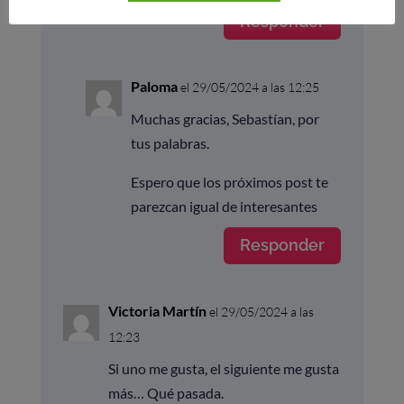
Responder
Paloma
el 29/05/2024 a las 12:25
Muchas gracias, Sebastían, por
tus palabras.
Espero que los próximos post te
parezcan igual de interesantes
Responder
Victoria Martín
el 29/05/2024 a las
12:23
Si uno me gusta, el siguiente me gusta
más… Qué pasada.